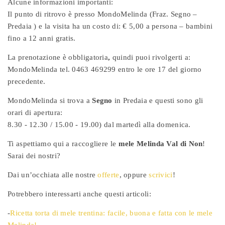
Alcune informazioni importanti:
Il punto di ritrovo è presso MondoMelinda (Fraz. Segno –
Predaia ) e la visita ha un costo di: € 5,00 a persona – bambini
fino a 12 anni gratis.
La prenotazione è obbligatoria
,
quindi puoi rivolgerti a:
MondoMelinda tel. 0463 469299 entro le ore 17 del giorno
precedente.
MondoMelinda si trova a
Segno
in Predaia e questi sono gli
orari di apertura:
8.30 - 12.30 / 15.00 - 19.00) dal martedì alla domenica.
Ti aspettiamo qui a raccogliere le
mele Melinda Val di Non
!
Sarai dei nostri?
Dai un’occhiata alle nostre
offerte
, oppure
scrivici
!
Potrebbero interessarti anche questi articoli:
-
Ricetta torta di mele trentina: facile, buona e fatta con le mele
Melinda!