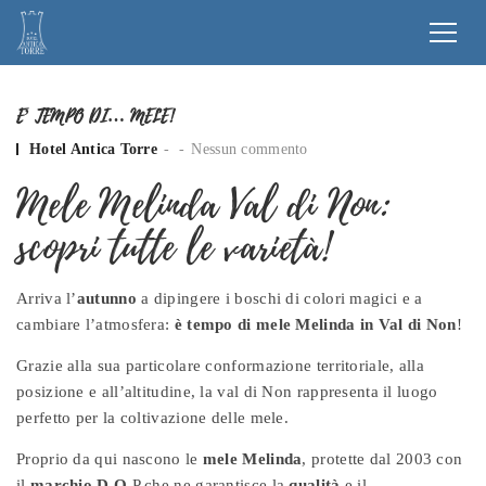
E’ TEMPO DI… MELE!
Posted by
Hotel Antica Torre
Nessun commento
Mele Melinda Val di Non:
scopri tutte le varietà!
Arriva l’
autunno
a dipingere i boschi di colori magici e a
cambiare l’atmosfera:
è tempo di mele Melinda in Val di Non
!
Grazie alla sua particolare conformazione territoriale, alla
posizione e all’altitudine, la val di Non rappresenta il luogo
perfetto per la coltivazione delle mele.
Proprio da qui nascono le
mele
Melinda
, protette dal 2003 con
il
marchio D.O.
P che ne garantisce la
qualità
e il