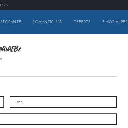
897335
ISTORANTE
ROMANTIC SPA
OFFERTE
5 MOTIVI PER
41A6AEB8
to