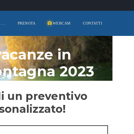
R …
PRENOTA
WEBCAM
CONTATTI
 vacanze in
ontagna 2023
i un preventivo
sonalizzato!