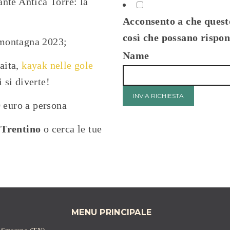
ante Antica Torre: la
Acconsento a che questo
così che possano rispon
 montagna 2023;
Name
aita,
kayak nelle gole
i si diverte!
INVIA RICHIESTA
0 euro a persona
 Trentino
o cerca le tue
MENU PRINCIPALE