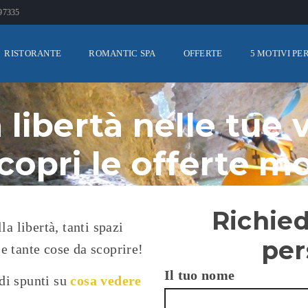
897335
RISTORANTE
ROMANTIC SPA
OFFERTE
5 MOTIVI PE
 libertà nelle tue
copri le offerte m
Richied
a libertà, tanti spazi
per
 e tante cose da scoprire!
Il tuo nome
 di spunti su
cosa vedere