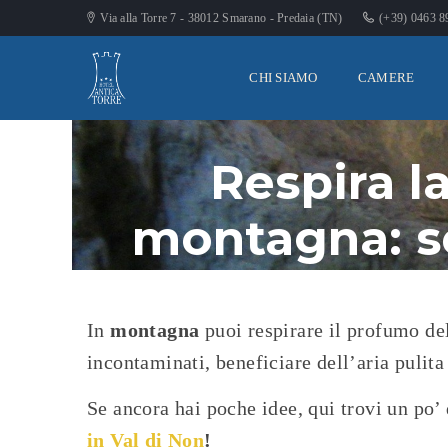
Via alla Torre 7 - 38012 Smarano - Predaia (TN)
(+39) 0463 
CHI SIAMO
CAMERE
Respira la
montagna: s
In
montagna
puoi respirare il profumo dell
incontaminati, beneficiare dell’aria pulita
Se ancora hai poche idee, qui trovi un po’
in Val di Non
!