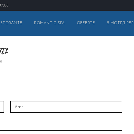
897335
ISTORANTE
ROMANTIC SPA
OFFERTE
5 MOTIVI PER
TEL
to