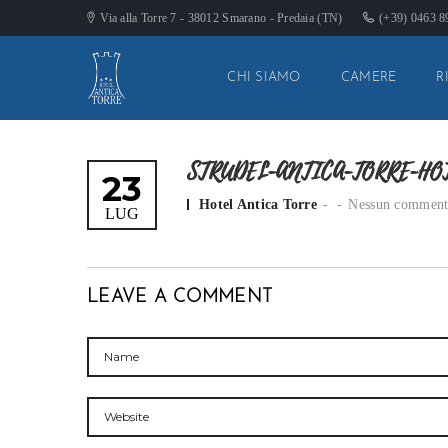
Via alla Torre 7 - 38012 Smarano - Predaia (TN)
(+39) 0463 
CHI SIAMO
CAMERE
R
STRUDEL-ANTICA-TORRE-HO
23
Posted by
Hotel Antica Torre
Nessun commen
LUG
LEAVE A COMMENT