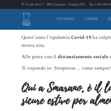
Via alla Torre 7 - 38012 Smarano - Predaia (TN)
(+39) 0463 
CHI SIAMO
CAMERE
R
Quest’anno l’epidemia
Covid-19
ha colpit
nostra vita.
Alle prese con il
distanziamento sociale
e
Ti rispondo io: Strepitose… come sempre!
Qui a Smarano, è il l
sicure estive
per almen