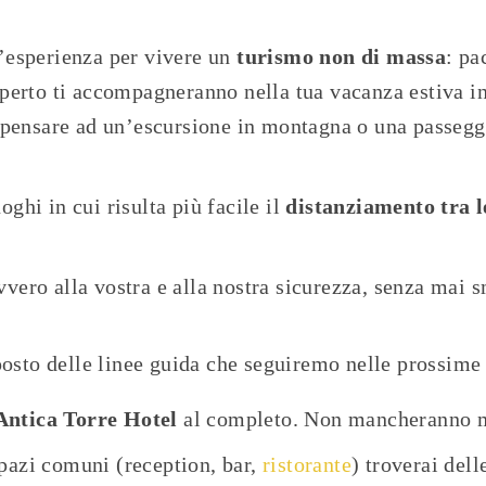
n’esperienza per vivere un
turismo non di massa
: pa
’aperto ti accompagneranno nella tua vacanza estiva 
a pensare ad un’escursione in montagna o una passeggi
ghi in cui risulta più facile il
distanziamento tra l
ero alla vostra e alla nostra sicurezza, senza mai sm
osto delle linee guida che seguiremo nelle prossime
Antica Torre Hotel
al completo. Non mancheranno mai
spazi comuni (reception, bar,
ristorante
) troverai del