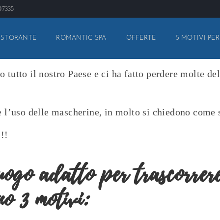
897335
ISTORANTE
ROMANTIC SPA
OFFERTE
5 MOTIVI PER
o tutto il nostro Paese e ci ha fatto perdere molte de
 l’uso delle mascherine, in molto si chiedono come
!!
uogo adatto per trascorrer
o 3 motivi: