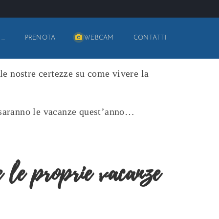
 …
PRENOTA
WEBCAM
CONTATTI
lle nostre certezze su come vivere la
 saranno le vacanze quest’anno…
e le proprie
vacanze