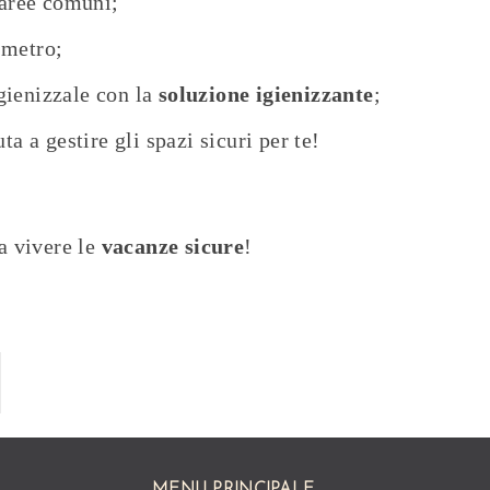
aree comuni;
 metro;
gienizzale con la
soluzione igienizzante
;
ta a gestire gli spazi sicuri per te!
a vivere le
vacanze sicure
!
MENU PRINCIPALE